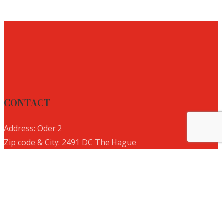
CONTACT
Address: Oder 2
Zip code & City: 2491 DC The Hague
Country: The Netherlands
Takim (Logistics):
+31(0)6 41 74 38 93
Michael (Marketing & Sales):
+31(0)6 34 06 04 88
E-mail:
info@nesiafood.nl
KVK:
82395977