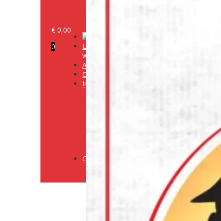
€
0,00
Log in/klant
0
worden
Alle producten
Onze merken
Informatie
Media
Cookiebeleid
(EU)
Algemene
voorwaarden
Verzendingsbeleid
Retourneringsbeleid
Contact