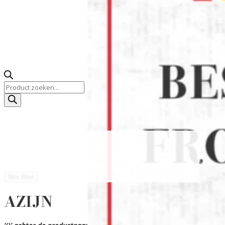
Producten
zoeken
Wis filter
AZIJN