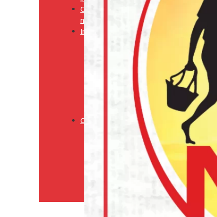
Onze
merken
Informatie
Media
Cookiebeleid
(EU)
Algemene
voorwaarden
Verzendingsbeleid
Retourneringsbeleid
Contact