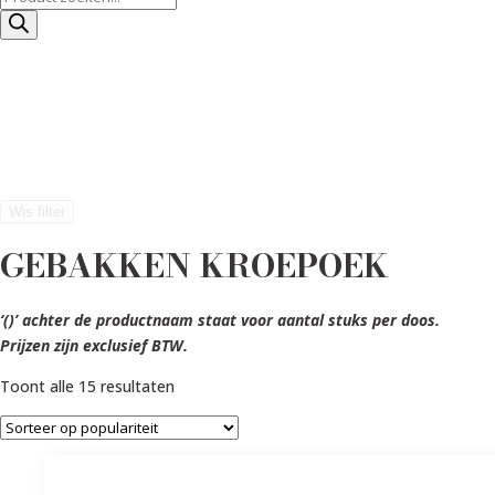
zoeken
Wis filter
GEBAKKEN KROEPOEK
‘()’ achter de productnaam staat voor aantal stuks per doos.
Prijzen zijn exclusief BTW.
Gesorteerd
Toont alle 15 resultaten
op
populariteit