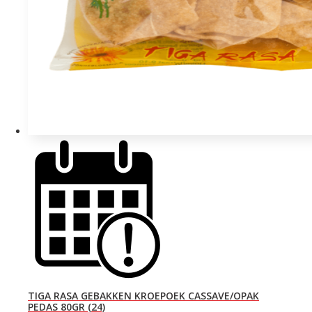
TIGA RASA GEBAKKEN KROEPOEK CASSAVE/OPAK
PEDAS 80GR (24)