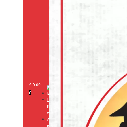
€
0,00
0
Log
in/klant
worden
Alle
producten