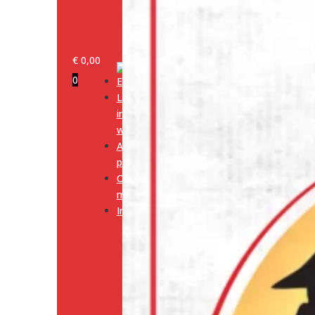
€
0,00
0
Log
in/klant
worden
Alle
producten
Onze
merken
Informatie
Media
Cookiebeleid
(EU)
Algemene
voorwaarden
Verzendingsbeleid