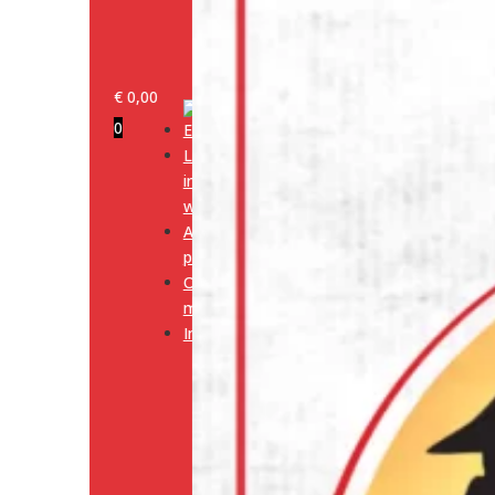
€
0,00
0
Log
in/klant
worden
Alle
producten
Onze
merken
Informatie
Media
Cookiebeleid
(EU)
Algemene
voorwaarden
Verzendingsbeleid