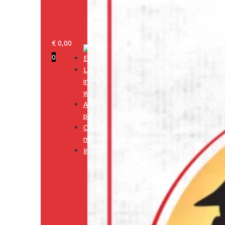
€
0,00
0
Log
in/klant
worden
Alle
producten
Onze
merken
Informatie
Media
Cookiebeleid
(EU)
Algemene
voorwaarden
Verzendingsbeleid