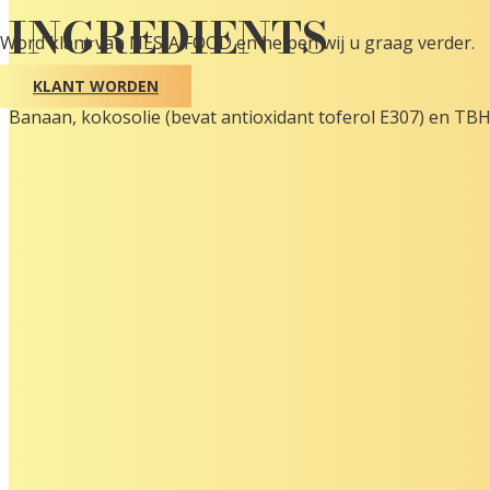
INGREDIENTS
Word klant van NESIA FOOD en helpen wij u graag verder.
KLANT WORDEN
Banaan, kokosolie (bevat antioxidant toferol E307) en TB