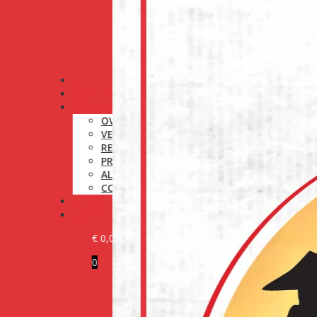
ALLE PRODUCTEN
ONZE MERKEN
INFORMATIE
OVER ONS
VERZENDINGSBELEID
RETOURNERINGSBELEID
PRIVACYBELEID
ALGEMENE VOORWAARDEN
COOKIEBELEID (EU)
MEDIA
CONTACT
€
0,00
0
KLANT WORDEN
LOG IN