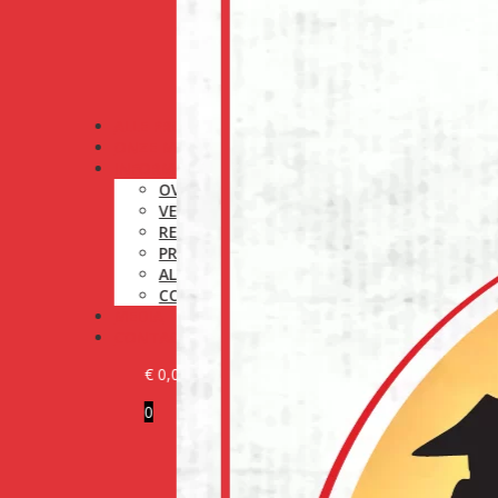
ALLE PRODUCTEN
ONZE MERKEN
INFORMATIE
OVER ONS
VERZENDINGSBELEID
RETOURNERINGSBELEID
PRIVACYBELEID
ALGEMENE VOORWAARDEN
COOKIEBELEID (EU)
MEDIA
CONTACT
€
0,00
0
KLANT WORDEN
LOG IN