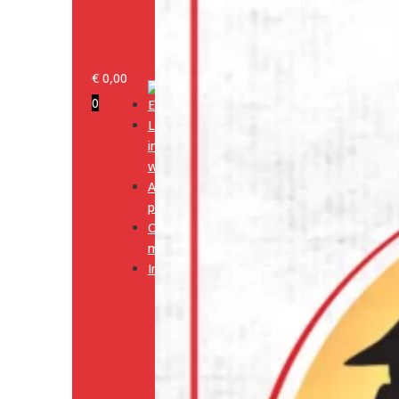
€
0,00
0
Log
in/klant
worden
Alle
producten
Onze
merken
Informatie
Media
Cookiebeleid
(EU)
Algemene
voorwaarden
Verzendingsbeleid