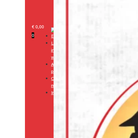
€
0,00
0
Log
in/klant
worden
Alle
producten
Onze
merken
Informatie
Media
Cookiebeleid
(EU)
Algemene
voorwaarden
Verzendingsbeleid