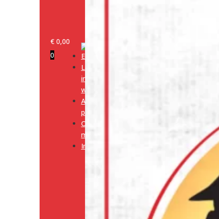
€
0,00
0
Log
in/klant
worden
Alle
producten
Onze
merken
Informatie
Media
Cookiebeleid
(EU)
Algemene
voorwaarden
Verzendingsbeleid