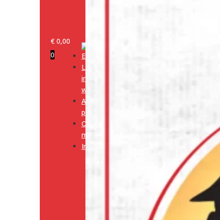
€
0,00
0
Log
in/klant
worden
Alle
producten
Onze
merken
Informatie
Media
Cookiebeleid
(EU)
Algemene
voorwaarden
Verzendingsbeleid