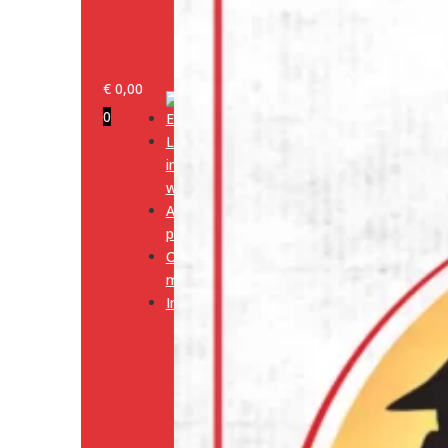
€
0,00
0
Log
in/klant
worden
Alle
producten
Onze
merken
Informatie
Media
Cookiebeleid
(EU)
Algemene
voorwaarden
Verzendingsbeleid