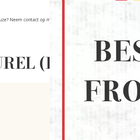
euze? Neem contact op met onze experts via:
REL (12)