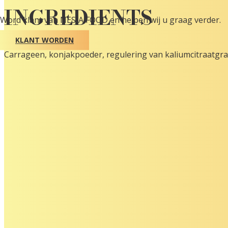
INGREDIENTS
Word klant van NESIA FOOD en helpen wij u graag verder.
KLANT WORDEN
Carrageen, konjakpoeder, regulering van kaliumcitraatgraa