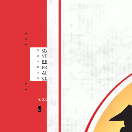
ALLE PRODUCTEN
ONZE MERKEN
INFORMATIE
OVER ONS
VERZENDINGSBELEID
RETOURNERINGSBELEID
PRIVACYBELEID
ALGEMENE VOORWAARDEN
COOKIEBELEID (EU)
MEDIA
CONTACT
€
0,00
0
KLANT WORDEN
LOG IN