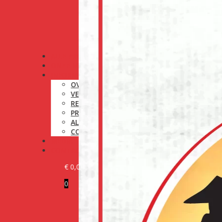
ALLE PRODUCTEN
ONZE MERKEN
INFORMATIE
OVER ONS
VERZENDINGSBELEID
RETOURNERINGSBELEID
PRIVACYBELEID
ALGEMENE VOORWAARDEN
COOKIEBELEID (EU)
MEDIA
CONTACT
€
0,00
0
KLANT WORDEN
LOG IN