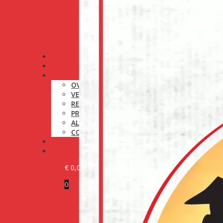
ALLE PRODUCTEN
ONZE MERKEN
INFORMATIE
OVER ONS
VERZENDINGSBELEID
RETOURNERINGSBELEID
PRIVACYBELEID
ALGEMENE VOORWAARDEN
COOKIEBELEID (EU)
MEDIA
CONTACT
€
0,00
0
KLANT WORDEN
LOG IN