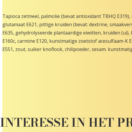
Tapioca zetmeel, palmolie (bevat antioxidant TBHQ E319)
glutamaat E621, pittige kruiden (bevat: dextrine, smaakver
E635, gehydrolyseerde plantaardige eiwitten, kruiden (ui),
E160c, carmine E120, kunstmatige zoetstof acesulfaam-K E9
E551, zout, suiker knoflook, chilipoeder, sesam. kunstmat
INTERESSE IN HET 