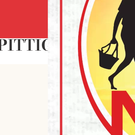
euze? Neem contact op met onze experts via:
PITTIG) (50)