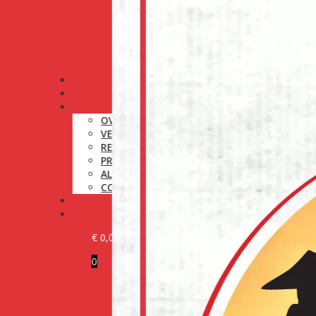
ALLE PRODUCTEN
ONZE MERKEN
INFORMATIE
OVER ONS
VERZENDINGSBELEID
RETOURNERINGSBELEID
PRIVACYBELEID
ALGEMENE VOORWAARDEN
COOKIEBELEID (EU)
MEDIA
CONTACT
€
0,00
0
KLANT WORDEN
LOG IN