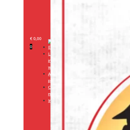
€
0,00
0
Log
in/klant
worden
Alle
producten
Onze
merken
Informatie
Media
Cookiebeleid
(EU)
Algemene